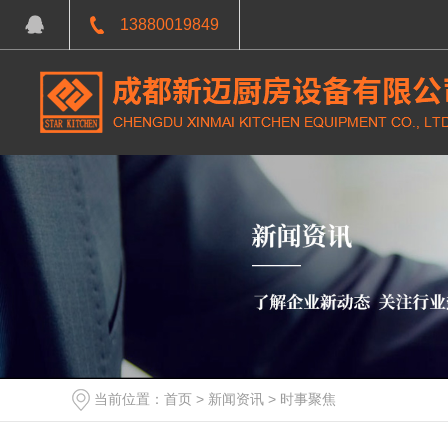
13880019849
中餐炉具系列
环保单头燃气大锅灶1200x1150x800+410.125
当前位置：
首页
>
新闻资讯
>
时事聚焦
成都不锈钢厨房设备-环保燃气双门20盘蒸柜：1150x910x1850