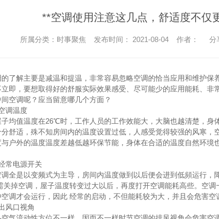
成都厨房设备-搅拌机
成都商用
**空调使用注意这几点，舒适度不仅
成都厨房设备-发酵柜
成都商用
所属分类：时事聚焦 发布时间： 2021-08-04 作者：
分
成都厨房设备-和面机
成都商用厨
成都酒店厨房设备-电热式层烤炉
成都商用
调的了解主要是减温和提温，非常容易忽略空调的恰当应用和维护保养
成都厨房设备-冰水机
成都商用厨房
不立即，要想取得好的舒服实际效果感受、尽可能少的应用能耗、非
中间空调呢？应当留意哪几个方面？
410
酒店厨房设备-面团分割搓圆机
成都商用
空调温度
酒店厨房设备-旋转烤箱
成都商用厨
子均值温度在26℃时，工作人员的工作效能大，大脑也越清楚，身体
十分舒适，殊不知房间内的温度设置过低，人感受觉得较强的风寒，
成都商用厨
度与户外的温度温度差越低越环保节能，身体在合适的温度自然环境
。
洗碗机、餐具传输系统、隔油机
商用
经常电源开关
空调全是以变频式为主导，房间内温度做到以后便会进到低頻运行，
成都厨房设备-揭盖式洗碗机
成都商用厨房
无需关掉空调，屋子温度转变过大以后，再度打开空调能耗高些。空调
成都厨房设备-通道洗碗机
成都商用厨房
钟空调才会运行，因此 经常的启动，不但能耗较为大，并且会危害空
出风口视角
成都厨房设备-履带式洗碗机
成都商用厨房
热空气流动性方位不一样，因而不一样时节空调的排风视角会危害空