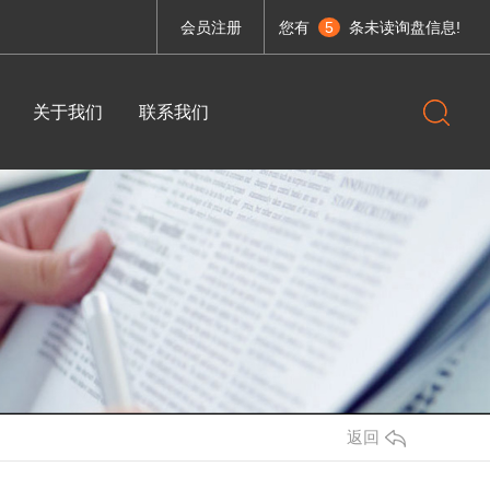
会员注册
您有
5
条未读询盘信息!
关于我们
联系我们
条
公司简介
讯
荣誉资质
题
企业相册
焦
企业文化
加工设备系列
调理设备系列
厨房设备-绞肉机
成都不锈钢厨具-UV烟罩连新风Lx1400x550.
返回
房设备-急速冷冻柜
成都不锈钢厨具-直角油网烟罩Lx1400x600