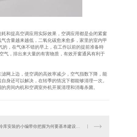
能耗和提高空调应用实际效果，空调应用都是会闭紧窗
氧气含量越来越低，二氧化碳愈来愈多，家里的室内甲
气的，在气体不错的早上，在工作以前的提前准备時
的空气，排出来大量的有害物质，有效开窗通风有利于
在滤网上边，使空调的高效率减少，空气指数下降，能
裝自身还可以解决，在转季的情况下都能够清理一次。
调的房间内机和空调室外机开展清理和消毒杀菌。
冷库安裝的小编带你把握为何要基本建设冷库（什么是冷库）？