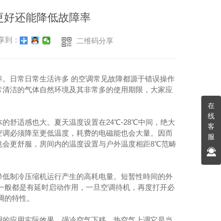
厨房设备-冰泥机
成都不锈钢厨具-运水烟罩Lx1400x660
更好还能降低故障率
厨房设备-灌肠机
成都不锈钢厨具-油网烟罩Lx1300x600
享到：
二维码分享
房设备-土豆去皮机
成都不锈钢厨具-油网烟罩连新风Lx1400x550
厨房设备-切片机
成都不锈钢厨具-收残台连封板1500x700x800中间400+300
。日常日常生活许多 的空调常见故障都源于错误操作
设备-多功能切菜机
成都不锈钢厨具-洁碟台1800x760x905+120
常清洁的气体自然环境及其非常多的使用期限，大家应
厨房设备-擦丝机
成都不锈钢厨具-炉灶拼台400x1150x800+410
在
线
房设备-大型切肉机
成都不锈钢厨具-不锈钢揉面工作台1800x800x800+9
的舒适感也大。夏天温度设置在24℃-28℃中间，绝大
客
空调必须降至更低温度，耗费的电磁能也会大量。因而
服
房设备-低速榨汁机
成都不锈钢厨具-五格电热汤池台1800x700x800
也会更舒服，房间内的温度设置与户外温度相距8℃范畴
电磁炉系列
制冷设备系列
降低制冷压缩机运行产生的高耗电量。短暂性時间的外
设备-单头电磁大锅灶
成都酒店厨房设备-四门高身冰柜
一般都是有延时启动作用，一旦空调待机，再度打开必
设备-单头电磁炒炉
成都酒店厨房设备-蛋糕展示柜
调的特性。
设备-单头电磁小炒炉
调的应用实际效果，强冷空气下移，热空气上调它是当