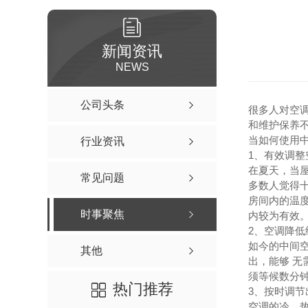
成都不锈钢厨房设备-环保燃气三门海鲜蒸柜900x850x1850
成都不锈钢厨房设备-节能燃气单门12盘蒸柜584x910x1800
新闻资讯
NEWS
成都不锈钢厨房设备-环保单头单尾燃气小炒炉1200x1150x800+410
成都不锈钢厨房设备-环保燃气一大锅一小炒灶2000x1150x800+410
公司头条
很多人对空
成都不锈钢厨房设备-环保双头燃气大锅灶2000x1150x800+410
和维护保养
当如何使用
行业资讯
成都不锈钢厨房设备-四头燃气煲仔炉750x1150x800+
1、有效调整
成都不锈钢厨房设备-环保单头燃气吊汤炉650x900x500+200
在夏天，当屋
常见问题
多数人觉得
成都不锈钢厨房设备-电热冒菜炉750x700x800
房间内的温
时事聚焦
内较为有效
西餐炉具系列
2、空调降低
如今的中间
成都酒店厨房设备-多功能蒸烤箱
其他
出，能够 
成都酒店厨房设备-六头平头炉连下焗炉
须等候数分
热门推荐
3、按时调节
成都酒店厨房设备-台式坑扒炉连平扒炉
空调的冷、