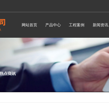
网站首页
产品中心
工程案例
新闻资讯
公司头
行业资
常见问
时事聚
其他
面点烘焙系列
食品
成都厨房设备-电热式层烤炉
成都商用
成都厨房设备-酥皮机
成都商用厨