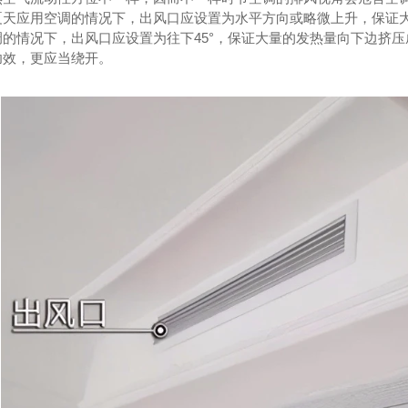
夏天应用空调的情况下，出风口应设置为水平方向或略微上升，保证
成都厨房设备-洗碗机连烘干系统
成都商用厨房设
调的情况下，出风口应设置为往下45°，保证大量的发热量向下边挤
成都厨房设计-餐具传送系统
成都商用厨房
功效，更应当绕开。
成都厨房设计-厨余垃圾处理系统
成都商用厨房
成都厨房设计-航空餐车清洗机
成都商用厨
成都厨房设计-洗锅机
成都商用厨房设
成都厨房设备选择的5大原则是什么呢？
成都酒店厨房设备-四门高身冰柜
成都厨房设备-洗杯机
成都商用厨房设
**隔油一体机
成都商用厨房