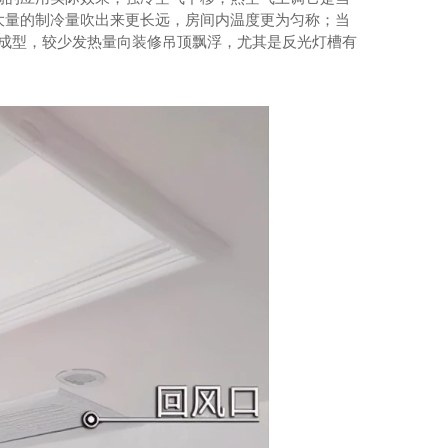
大量的制冷量吹出来更长远，房间内温度更为匀称；当
备-双头双尾电磁小炒炉
压成型，较少发热量向装修吊顶飘浮，尤其是反光灯槽有
设备-双头电磁矮仔炉
设备-四头电磁煲仔炉
房设备-电磁煮面炉
备-嵌入式凹面电磁炉
成都不锈钢厨房设备-环保燃气双门20盘蒸柜：1150x910x1850
备-手动可倾式电热汤锅
设备-落地式组合炉