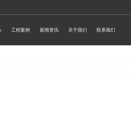
心
工程案例
新闻资讯
关于我们
联系我们
公司头条
公司简介
行业资讯
荣誉资质
常见问题
企业相册
时事聚焦
企业文化
其他
食品加工设备系列
炉
成都商用厨房设备-绞肉机
成都商用厨房设备-急速冷冻柜
成都不锈钢