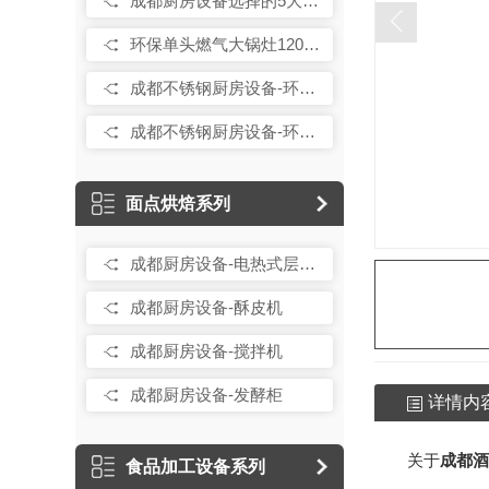
成都厨房设备选择的5大原则是什么呢？
成都不锈钢厨房设备-环保燃气三门海鲜蒸柜900x850x1850
成都厨房设备-搅拌机
环保单头燃气大锅灶1200x1150x800+410.125
成都不锈钢厨房设备-节能燃气单门12盘蒸柜584x910x1800
成都厨房设备-发酵柜
成都不锈钢厨房设备-环保燃气双门20盘蒸柜：1150x910x1850
成都不锈钢厨房设备-环保单头单尾燃气小炒炉1200x1150x800+410
成都厨房设备-和面机
成都不锈钢厨房设备-环保燃气三门海鲜蒸柜900x850x1850
成都不锈钢厨房设备-环保燃气一大锅一小炒灶2000x1150x800+410
成都酒店厨房设备-电热式层
成都不锈钢厨房设备-环保双头燃气大锅灶2000x1150x800+410
成都厨房设备-冰水机
面点烘焙系列
成都不锈钢厨房设备-四头燃气煲仔炉750x1150x800+410
酒店厨房设备-面团分割搓
成都厨房设备-电热式层烤炉
成都不锈钢厨房设备-环保单头燃气吊汤炉650x900x500+200
酒店厨房设备-旋转烤箱
成都厨房设备-酥皮机
成都不锈钢厨房设备-电热冒菜炉750x700x800
成都厨房设备-搅拌机
西餐炉具系列
洗碗机、餐具传输系统、隔
成都厨房设备-发酵柜
酒店厨房设备-多功能蒸烤箱
成都厨房设备-揭盖式洗碗
详情内
店厨房设备-六头平头炉连下焗炉
成都厨房设备-通道洗碗
关于
成都酒
食品加工设备系列
店厨房设备-台式坑扒炉连平扒炉
成都厨房设备-履带式洗碗