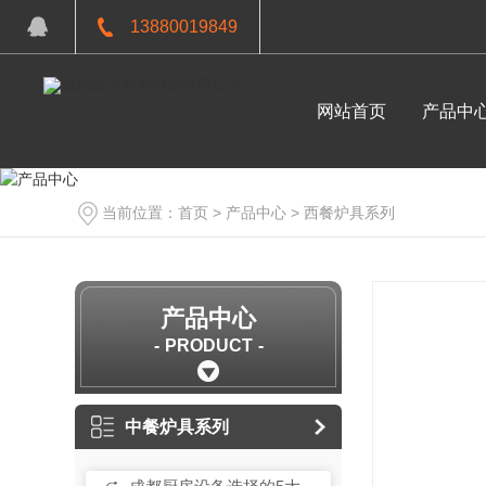
13880019849
网站首页
产品中
当前位置：
首页
>
产品中心
>
西餐炉具系列
产品中心
PRODUCT
中餐炉具系列
面点烘焙系列
中餐炉具系列
环保单头燃气大锅灶1200x1150x800+410.125
成都厨房设备-电热式层烤
成都不锈钢厨房设备-环保燃气双门20盘蒸柜：1150x910x1850
成都厨房设备-酥皮机