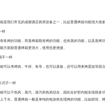
系统
成都商用厨房设备-双头双尾电磁小炒炉
统
成都商用厨房设备-双头电磁矮仔炉
箱是我们常见的成都酒店厨房设备之一，比起普通烤箱功能强大很
系统
成都商用厨房设备-四头电磁煲仔炉
一样
洗机
成都商用厨房设备-电磁煮面炉
成都商用厨房设备-嵌入式凹面电磁炉
有炙烤的功能，而蒸烤箱既有烤的功能，也有蒸的功能，以及蒸烤
能方面较普通烤箱更强大，使用也更便捷。
成都商用厨房设备-手动可倾式电热汤锅
围不一样
成都商用厨房设备-落地式组合炉
箱可以考烤肉、牛排、鱼等，也可以蒸饭，还可以用来烤蛋挞等甜
方式不一样
箱可以干热风，蒸汽，蒸汽和热风结合，因此在炉腔内能实现很多
上下水。普通烤箱一般是单纯的电加热实现烤的功能，比如烘培、