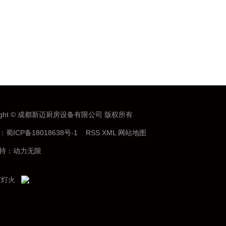
right © 成都新迈厨房设备有限公司 版权所有
：
蜀ICP备18018638号-1
RSS
XML
网站地图
持：
动力无限