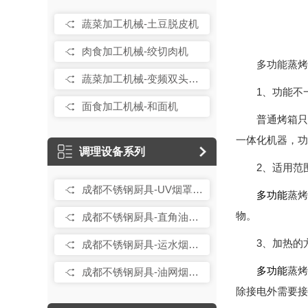
店厨房设备-单缸意粉炉连下柜
成都厨房设备-洗碗机连烘干
蔬菜加工机械-土豆脱皮机
酒店厨房设备-双缸炸炉连下柜
成都厨房设计-餐具传送系
肉食加工机械-绞切肉机
多功能蒸烤
酒店厨房设备-手动可倾式炒锅
成都厨房设计-厨余垃圾处理
蔬菜加工机械-变频双头切菜机
1、功能不
酒店厨房设备-间接加热汤锅
成都厨房设计-航空餐车清
面食加工机械-和面机
都酒店厨房设备-组合式炉具
成都厨房设计-洗锅机
普通烤箱只
一体化机器，功
成都厨房设备-洗杯机
调理设备系列
2、适用范
**隔油一体机
成都不锈钢厨具-UV烟罩连新风Lx1400x550.1
蒸烤
多功能
物。
成都不锈钢厨具-直角油网烟罩Lx1400x600
3、加热的
成都不锈钢厨具-运水烟罩Lx1400x660
蒸烤
多功能
成都不锈钢厨具-油网烟罩Lx1300x600
除接电外需要接