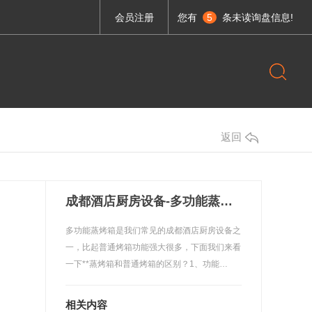
会员注册
您有
5
条未读询盘信息!
返回
成都酒店厨房设备-多功能蒸烤箱
多功能蒸烤箱是我们常见的成都酒店厨房设备之
一，比起普通烤箱功能强大很多，下面我们来看
调理设备系列
一下**蒸烤箱和普通烤箱的区别？1、功能…
成都不锈钢厨具-UV烟罩连新风Lx1400x550.1
厨具-直角油网烟罩Lx1400x600
相关内容