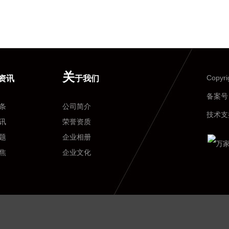
系统
成都商用厨房设备-双头双尾电磁小炒炉
统
成都商用厨房设备-双头电磁矮仔炉
系统
成都商用厨房设备-四头电磁煲仔炉
洗机
成都商用厨房设备-电磁煮面炉
关
Copy
资讯
于我们
成都商用厨房设备-嵌入式凹面电磁炉
备案号
条
公司简介
成都商用厨房设备-手动可倾式电热汤锅
技术支
讯
荣誉资质
成都商用厨房设备-落地式组合炉
题
企业相册
焦
企业文化