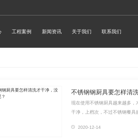
心
工程案例
新闻资讯
关于我们
联系我们
公司头条
公司简介
行业资讯
荣誉资质
常见问题
企业相册
不锈钢钢厨具要怎样清
时事聚焦
企业文化
现在使用不锈钢厨具越来越多，
其他
食品加工设备系列
干净，上档次，不过不锈钢餐具
明显，影…
炉
成都商用厨房设备-绞肉机
2020-12-14
成都商用厨房设备-急速冷冻柜
成都不锈钢