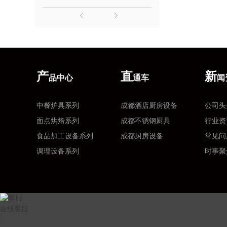
店厨房设备-单缸意粉炉连下柜
成都厨房设备-洗碗机连烘干
酒店厨房设备-双缸炸炉连下柜
成都厨房设计-餐具传送系
酒店厨房设备-手动可倾式炒锅
成都厨房设计-厨余垃圾处理
酒店厨房设备-间接加热汤锅
成都厨房设计-航空餐车清
产
直
新
品中心
通车
闻
都酒店厨房设备-组合式炉具
成都厨房设计-洗锅机
中餐炉具系列
成都酒店厨房设备
公司头
成都厨房设备-洗杯机
面点烘焙系列
成都不锈钢厨具
行业资
**隔油一体机
食品加工设备系列
成都厨房设备
常见问
调理设备系列
时事聚
在线客服
X