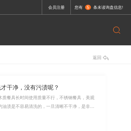
会员注册
您有
5
条未读询盘信息!
返回
洗才干净，没有污渍呢？
木质餐具长时间使用质量不行，不锈钢餐具，美观
调理设备系列
的油渍是不容易清洗的，一旦清晰不干净，是非常
成都不锈钢厨具-UV烟罩连新风Lx1400x550.1
厨具-直角油网烟罩Lx1400x600