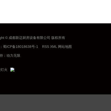
right © 成都新迈厨房设备有限公司 版权所有
：
蜀ICP备18018638号-1
RSS
XML
网站地图
持：
动力无限