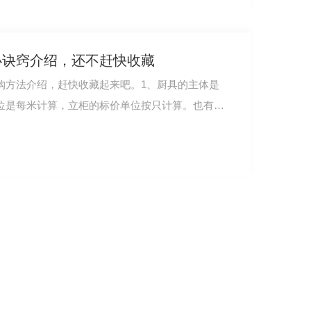
钢厨具-运水烟罩Lx1400x660
钢厨具-油网烟罩Lx1300x600
小诀窍介绍，还不赶快收藏
成都不锈钢厨具-油网烟罩连新风Lx1400x550
购方法介绍，赶快收藏起来吧。1、厨具的主体是
成都不锈钢厨具-收残台连封板1500x700x800中间400+300
位是每米计算，立柜的标价单位按只计算。也有定
成都不锈钢厨具-洁碟台1800x760x905+120
成都不锈钢厨具-炉灶拼台400x1150x800+410
成都不锈钢厨具-不锈钢揉面工作台1800x800x800+90
成都不锈钢厨具-五格电热汤池台1800x700x800
制冷设备系列
酒店厨房设备-四门高身冰柜
都酒店厨房设备-蛋糕展示柜
成都不锈钢厨房设备-环保燃气双门20盘蒸柜：1150x910x1850