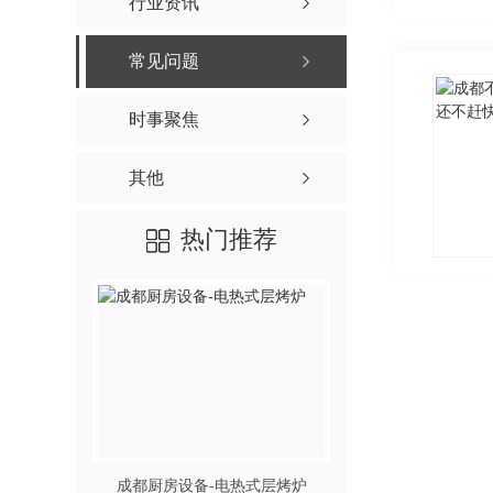
行业资讯
成都不锈钢厨房设备-环保燃气三门海鲜蒸柜900x850x1850
成都厨房设备-搅拌机
常见问题
成都不锈钢厨房设备-节能燃气单门12盘蒸柜584x910x1800
成都厨房设备-发酵柜
成都不锈钢厨房设备-环保单头单尾燃气小炒炉1200x1150x800+410
成都厨房设备-和面机
时事聚焦
成都不锈钢厨房设备-环保燃气一大锅一小炒灶2000x1150x800+410
成都酒店厨房设备-电热式层
其他
成都不锈钢厨房设备-环保双头燃气大锅灶2000x1150x800+410
成都厨房设备-冰水机
成都不锈钢厨房设备-四头燃气煲仔炉750x1150x800+410
酒店厨房设备-面团分割搓
热门推荐
成都不锈钢厨房设备-环保单头燃气吊汤炉650x900x500+200
酒店厨房设备-旋转烤箱
成都不锈钢厨房设备-电热冒菜炉750x700x800
西餐炉具系列
洗碗机、餐具传输系统、隔
酒店厨房设备-多功能蒸烤箱
成都厨房设备-揭盖式洗碗
店厨房设备-六头平头炉连下焗炉
成都厨房设备-通道洗碗
店厨房设备-台式坑扒炉连平扒炉
成都厨房设备-履带式洗碗
成都厨房设备-电热式层烤炉