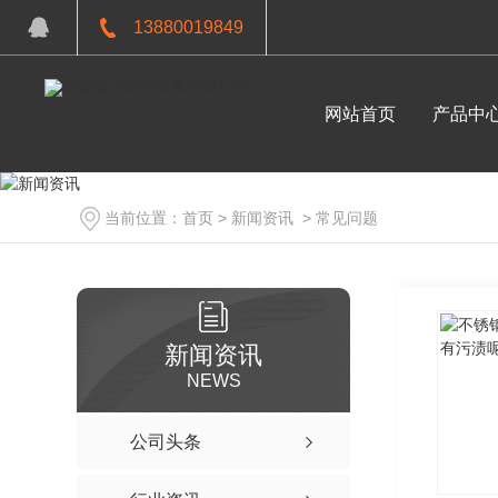
13880019849
网站首页
产品中
当前位置：
首页
>
新闻资讯
>
常见问题
新闻资讯
NEWS
中餐炉具系列
面点烘焙系列
公司头条
环保单头燃气大锅灶1200x1150x800+410.125
成都厨房设备-电热式层烤
成都不锈钢厨房设备-环保燃气双门20盘蒸柜：1150x910x1850
成都厨房设备-酥皮机