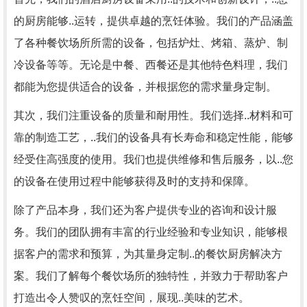
的厨房能够..运转，提供卓越的烹饪体验。我们的产品涵盖
了各种餐饮场所所需的设备，包括炉灶、烤箱、蒸炉、制
冷设备等等。无论是中餐、西餐还是其他特色料理，我们
都能为您提供适合的设备，并根据您的需求量身定制。
其次，我们注重设备的质量和耐用性。我们选择..材料和可
靠的制造工艺，..我们的设备具有长寿命和稳定性能，能够
经受住高强度的使用。我们也提供维修和售后服务，以..您
的设备在使用过程中能够获得及时的支持和保障。
除了产品本身，我们还为客户提供专业的咨询和设计服
务。我们的团队拥有丰富的行业经验和专业知识，能够根
据客户的需求和预算，为其量身定制..的餐饮厨房解决方
案。我们了解每个餐饮场所的独特性，并致力于帮助客户
打造出令人赞叹的烹饪空间，展现..美味的艺术。