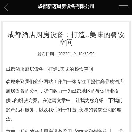
成都新迈厨房设备有限公司
成都酒店厨房设备：打造..美味的餐饮
空间
[发布日期：2023/11/4 16:35:59]
成都酒店厨房设备：打造..美味的餐饮空间
欢迎来到我们企业网站！作为一家专注于提供高品质酒店
厨房设备的公司，我们致力于为成都地区的餐饮行业提
供...的解决方案。在这篇文章中，让我为您介绍一下我们
的产品和服务，以及我们对于打造..美味的餐饮空间的理
念。
首先，我们的酒店厨房设备采用..的技术和创新设计，..您