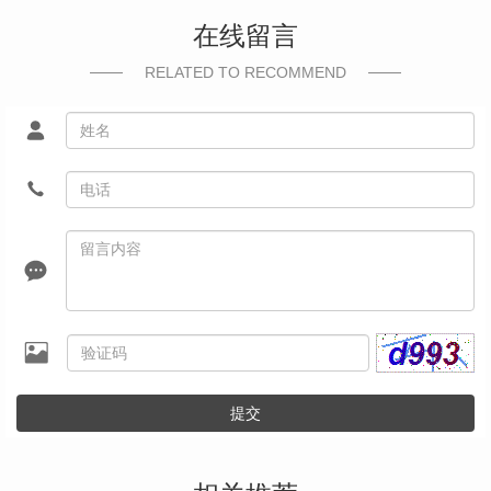
在线留言
RELATED TO RECOMMEND
提交