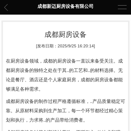
成都新迈厨房设备有限公司
成都厨房设备
[发布日期：2025/9/25 16:20:14]
在厨房设备领域，成都的厨房设备一直以来备受关注。成
都厨房设备的独特之处在于其..的工艺和..的材料选择。无
论是餐厅、酒店还是个人家庭厨房，成都的厨房设备都能
够满足各种需求。
成都厨房设备的制作过程严格遵循标准，..产品质量稳定可
靠。从原材料采购到生产加工，每一个环节都经过精心策
划和执行，力求将..的产品带给消费者。